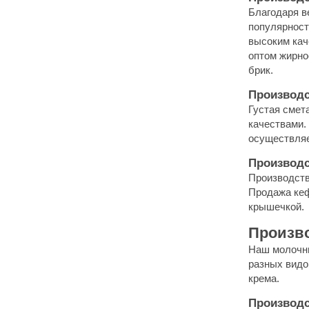
Благодаря в
популярност
высоким кач
оптом жирно
брик.
Производ
Густая смет
качествами.
осуществляе
Производс
Производств
Продажа кеф
крышечкой.
Произво
Наш молочны
разных видо
крема.
Производс