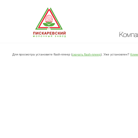
Компан
Для просмотра установите flash-плеер (
скачать flash-плеер
). Уже установлен?
Клик