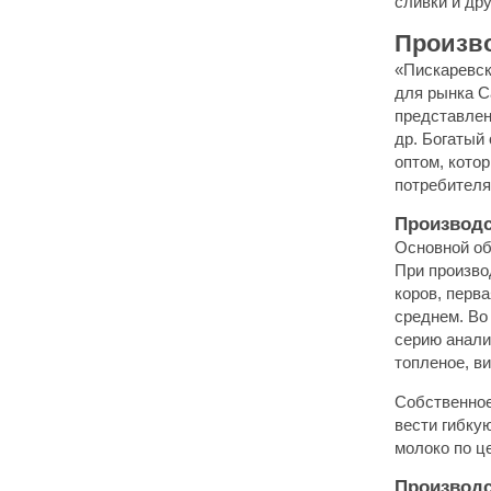
сливки и др
Произво
«Пискаревск
для рынка С
представлен
др. Богатый
оптом, кото
потребителя
Производс
Основной об
При произво
коров, перв
среднем. Во
серию анали
топленое, в
Собственное
вести гибку
молоко по ц
Производс