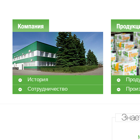
Компания
Продукц
История
Прод
Сотрудничество
Прои
Знает