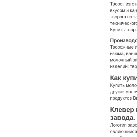
Творог, изг
вкусом и ка
творога на 
технического
Купить творо
Производс
Творожные и
изюма, вани
молочный за
изделий: тв
Как куп
Купить молок
другие моло
продуктов В
Клевер 
завода.
Логотип зав
являющийся 