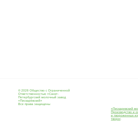
© 2026 Общество с Ограниченной
Ответственностью «Санкт-
Петербургский молочный завод
«Пискарёвский»
Все права защищены
«Пискаревский мо
Производство и о
и твороженных и
творог
.