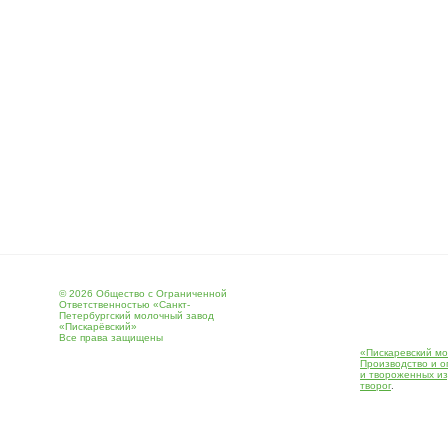
© 2026 Общество с Ограниченной
Ответственностью «Санкт-
Петербургский молочный завод
«Пискарёвский»
Все права защищены
«Пискаревский мо
Производство и о
и твороженных и
творог
.