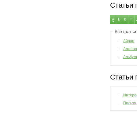
Статьи 
А
Б
В
Г
Все статьи
Айран
Алкогол
Альбум
Статьи 
Интере
Польза