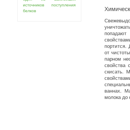
источников поступления
Химическ
белков
Свежевыдо
уничтожат
попадают 
свойствам
портится.
от чистот
парном не
свойства 
скисать. 
свойствами
специальн
ваннах. М
молока до 