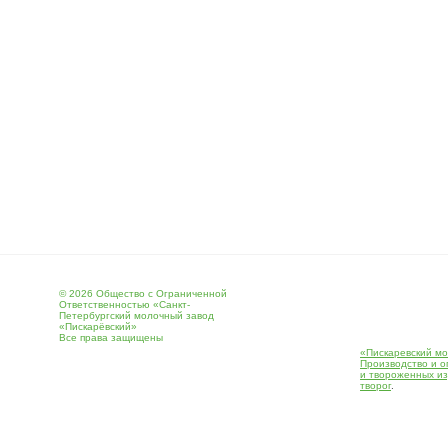
© 2026 Общество с Ограниченной
Ответственностью «Санкт-
Петербургский молочный завод
«Пискарёвский»
Все права защищены
«Пискаревский мо
Производство и о
и твороженных и
творог
.