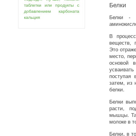
Белки
таблетки или продукты с
добавлением карбоната
Белки - 
кальция
аминокисло
В процес
веществ, 
Это отраже
место, пер
основой в
усваивать
поступая 
затем, из
белки.
Белки вып
расти, по
мышцы. Та
молоке в т
Белки, в т