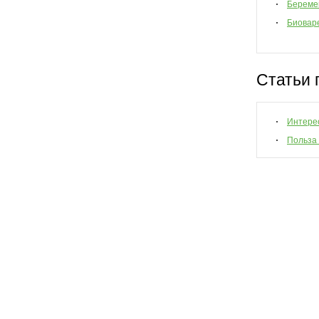
Береме
Биовар
Статьи 
Интере
Польза