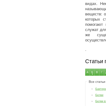
видах. Не
называющ
веществ: 
которых с
помогают 
служат для
же суще
осуществле
.
Статьи 
А
Б
В
Г
Все статьи
Бактер
Белки
Белки в