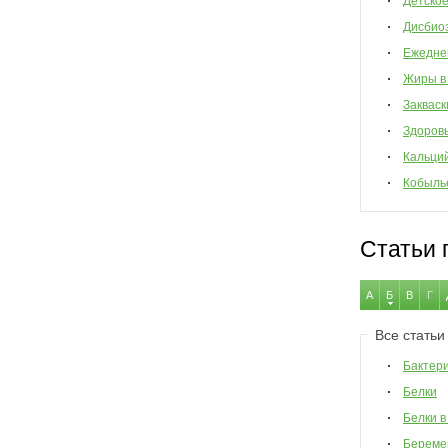
Детско
Дисбио
Ежедне
Жиры в
Закваск
Здоров
Кальци
Кобыль
Статьи 
А
Б
В
Г
Все статьи
Бактер
Белки
Белки в
Береме