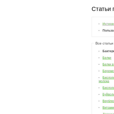
Статьи 
Интере
Польза
Все статьи
Бактер
Белки
Белки в
Береме
Биологи
молока
Биологи
Буйвол
Верблю
Витами