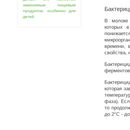
заменимым пищевым
Бактериц
продуктом, особенно для
детей
В молоке 
которых в
понижае
микроорга
времени, 
свойства, 
Бактериц
ферментов 
Бактерици
которая за
температу
фаза). Ес
то продол
до 2°С - до