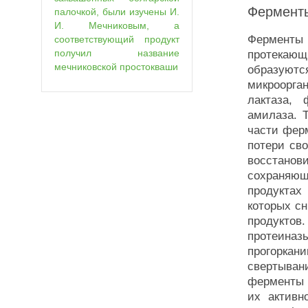
Ферменты
палочкой, были изучены И.
И. Мечниковым, а
Ферменты
соответствующий продукт
получил название
протекающи
мечниковской простокваши
образуют
микроорга
лактаза, 
амилаза. 
части фер
потери сво
восстанов
сохраняющ
продуктах
которых сн
продукто
протеиназ
прогорка
свертыва
ферменты 
их активн