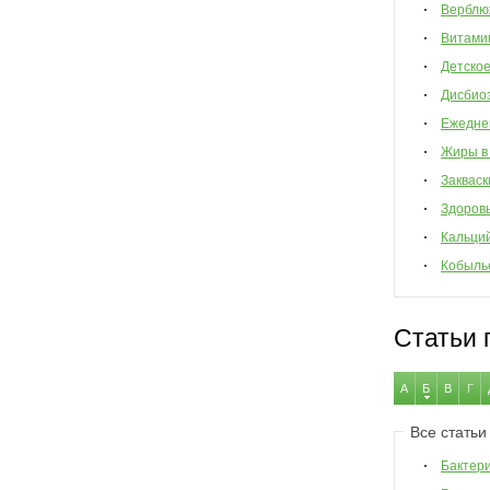
Верблю
Витами
Детско
Дисбио
Ежедне
Жиры в
Закваск
Здоров
Кальци
Кобыль
Статьи 
А
Б
В
Г
Все статьи
Бактер