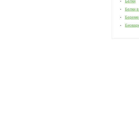
Белки
Белки в
Береме
Биовар