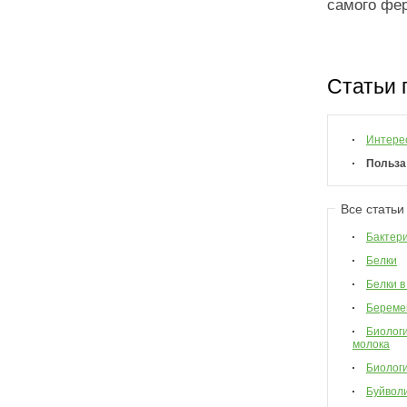
самого фер
Статьи 
Интере
Польза
Все статьи
Бактер
Белки
Белки в
Береме
Биологи
молока
Биологи
Буйвол