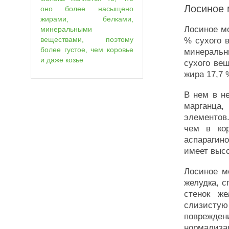
Лосиное 
оно более насыщено
жирами, белками,
Лосиное мо
минеральными
веществами, поэтому
% сухого 
более густое, чем коровье
минеральн
и даже козье
сухого ве
жира 17,7 
В нем в н
марганца,
элементов
чем в кор
аспарагин
имеет выс
Лосиное м
желудка, 
стенок же
слизистую
поврежде
нормализа