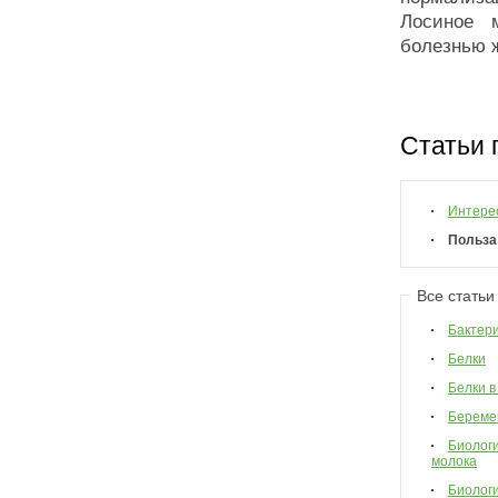
Лосиное 
болезнью ж
Статьи 
Интере
Польза
Все статьи
Бактер
Белки
Белки в
Береме
Биологи
молока
Биологи