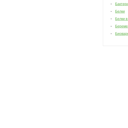
Бактер
Белки
Белки в
Береме
Биовар