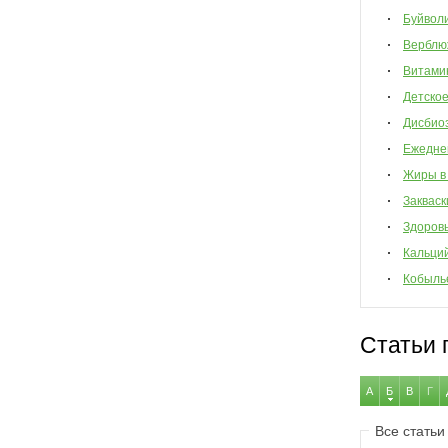
Буйвол
Верблю
Витами
Детско
Дисбио
Ежедне
Жиры в
Закваск
Здоров
Кальци
Кобыль
Статьи 
А
Б
В
Г
Все статьи