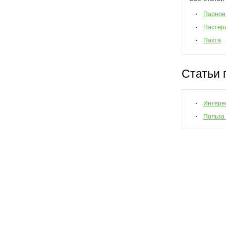
Парное
Пастер
Пахта
Статьи 
Интере
Польза