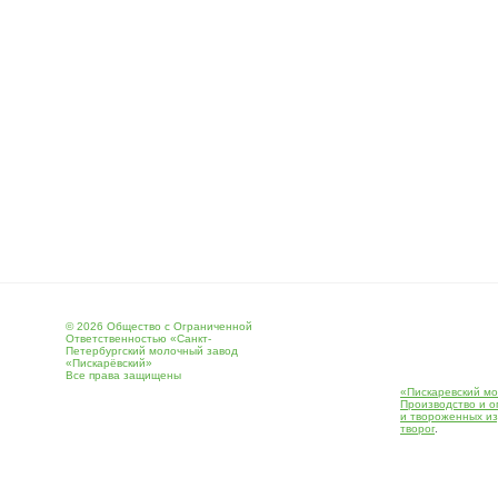
© 2026 Общество с Ограниченной
Ответственностью «Санкт-
Петербургский молочный завод
«Пискарёвский»
Все права защищены
«Пискаревский мо
Производство и о
и твороженных и
творог
.