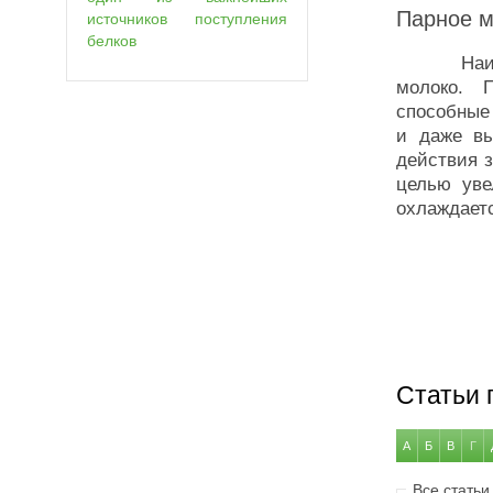
Парное м
источников поступления
белков
Наиболее
молоко. 
способные
и даже вы
действия з
целью уве
охлаждает
Статьи 
А
Б
В
Г
Все статьи