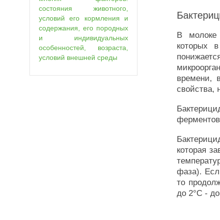
состояния животного,
Бактериц
условий его кормления и
содержания, его породных
В молоке 
и индивидуальных
которых в
особенностей, возраста,
понижае
условий внешней среды
микроорга
времени, 
свойства, 
Бактериц
ферментов 
Бактерици
которая за
температу
фаза). Ес
то продол
до 2°С - до