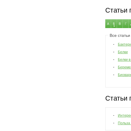
Статьи 
А
Б
В
Г
Все статьи
Бактер
Белки
Белки в
Береме
Биовар
Статьи 
Интере
Польза