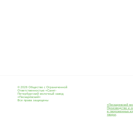
© 2026 Общество с Ограниченной
Ответственностью «Санкт-
Петербургский молочный завод
«Пискарёвский»
Все права защищены
«Пискаревский мо
Производство и о
и твороженных и
творог
.