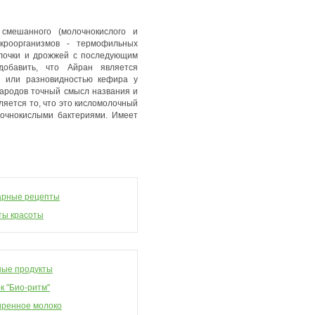
смешанного (молочнокислого и
кроорганизмов - термофильных
алочки и дрожжей с последующим
бавить, что Айран является
а или разновидностью кефира у
 народов точный смысл названия и
ляется то, что это кисломолочный
лочнокислыми бактериями. Имеет
арные рецепты
ты красоты
ые продукты
к "Био-ритм"
ренное молоко