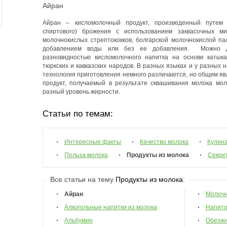
Айран
Айран – кисломолочный продукт, произведенный путем 
спиртового) брожения с использованием заквасочных ми
молочнокислых стрептококков, болгарской молочнокислой п
добавлением воды или без ее добавления. Можно до
разновидностью кисломолочного напитка на основе катык
тюркских и кавказских народов. В разных языках и у разных
технология приготовления немного различаются, но общим яв
продукт, получаемый в результате сквашивания молока мо
разный уровень жирности.
Статьи по темам:
Интересные факты
Качество молока
Кулин
Польза молока
Продукты из молока
Секре
Все статьи на тему
Продукты из молока
:
Айран
Молочн
Алкогольные напитки из молока
Напито
Альбумин
Обезжи