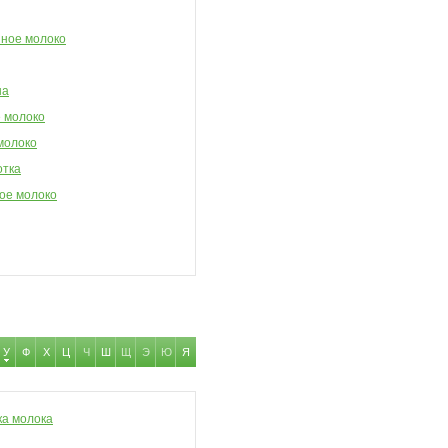
ное молоко
на
 молоко
молоко
тка
ое молоко
У
Ф
Х
Ц
Ч
Ш
Щ
Э
Ю
Я
ка молока