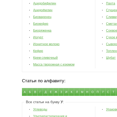
Ацидобифилин
Пахта
Ацидофилин
Сгущен
Биоваренец
Сливки
Биокефир
Смета
Биоряженка
Соевое
Иогурт
Сухое 
Ионитное молоко
Сыворо
Кефир
Топлен
Крем сливочный
Шубат
Масса творожная с изюмом
Статьи по алфавиту:
А
Б
В
Г
Д
Е
Ж
З
И
К
Л
М
Н
О
П
Р
С
Т
Все статьи на букву
У
:
Углеводы
Упаков
Ультрапастеризация и