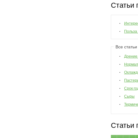
Статьи 
Интере
Польза
Все статьи
Доение
Нормал
Охлажд
Пастер
Срок го
Сыры
Термиче
Статьи 