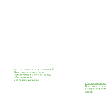
© 2026 Общество с Ограниченной
Ответственностью «Санкт-
Петербургский молочный завод
«Пискарёвский»
Все права защищены
«Пискаревский мо
Производство и о
и твороженных и
творог
.