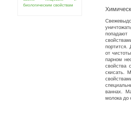
биологическим свойствам
Химическ
Свежевыдо
уничтожат
попадают 
свойствам
портится.
от чистот
парном не
свойства 
скисать. 
свойствами
специальн
ваннах. М
молока до 