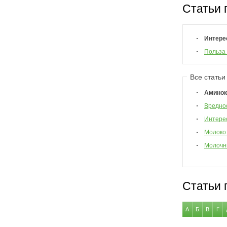
Статьи 
Интере
Польза
Все статьи
Аминок
Вреднос
Интере
Молоко 
Молочн
Статьи 
А
Б
В
Г