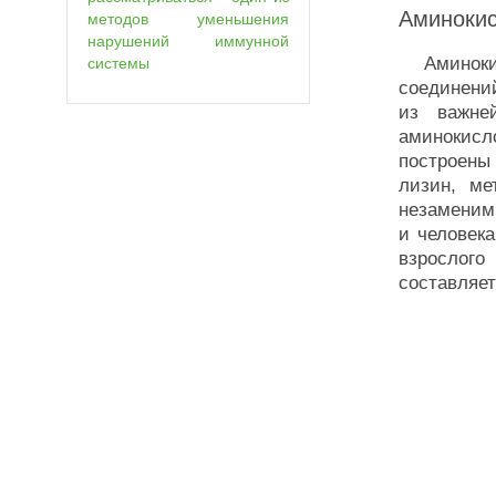
Аминокис
методов уменьшения
нарушений иммунной
Аминокисл
системы
соединени
из важне
аминокис
построены
лизин, ме
незаменимы
и человек
взрослог
составляет