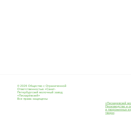
© 2026 Общество с Ограниченной
Ответственностью «Санкт-
Петербургский молочный завод
«Пискарёвский»
Все права защищены
«Пискаревский мо
Производство и о
и твороженных и
творог
.