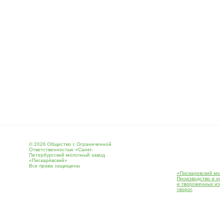
© 2026 Общество с Ограниченной
Ответственностью «Санкт-
Петербургский молочный завод
«Пискарёвский»
Все права защищены
«Пискаревский мо
Производство и о
и твороженных и
творог
.