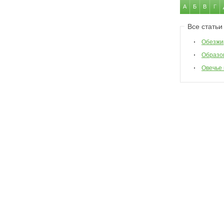
А
Б
В
Г
Все статьи
Обезжи
Образо
Овечье