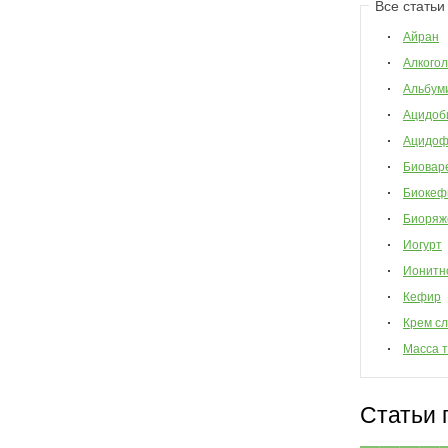
Все статьи
Айран
Алкогол
Альбум
Ацидоб
Ацидоф
Биовар
Биокеф
Биоряж
Иогурт
Ионитн
Кефир
Крем с
Масса 
Статьи 