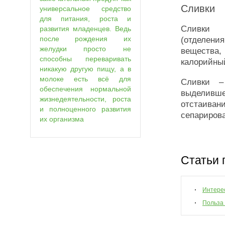
Сливки
универсальное средство
для питания, роста и
Сливки п
развития младенцев. Ведь
после рождения их
(отделен
желудки просто не
вещества
способны переваривать
калорийный
никакую другую пищу, а в
молоке есть всё для
Сливки –
обеспечения нормальной
выделивш
жизнедеятельности, роста
отстаива
и полноценного развития
сепариров
их организма
Статьи 
Интере
Польза