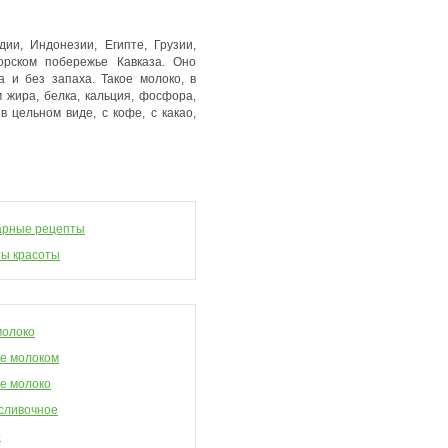
ии, Индонезии, Египте, Грузии,
орском побережье Кавказа. Оно
а и без запаха. Такое молоко, в
 жира, белка, кальция, фосфора,
 цельном виде, с кофе, с какао,
арные рецепты
ы красоты
молоко
е молоком
е молоко
сливочное
о