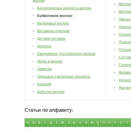
молока
Молоко
Биологическая ценность молока
Молоко
Буйволиное молоко
Овечье
Верблюжье молоко
Оленье
Витамины в молоке
Парное
Детское питание
Польза
Дисбиоз
Польза
Ежедневное употребление молока
Состав
Жиры в молоке
Спорти
Закваски
Фермен
Здоровье и молочные продукты
Ценнос
Кальций
Яка мо
Кобылье молоко
Статьи по алфавиту:
А
Б
В
Г
Д
Е
Ж
З
И
К
Л
М
Н
О
П
Р
С
Т