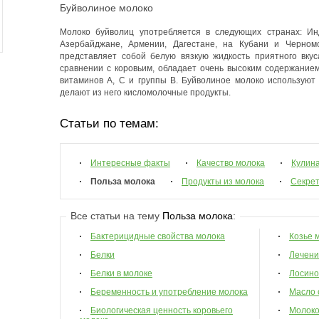
Буйволиное молоко
Молоко буйволиц употребляется в следующих странах: Инд
Азербайджане, Армении, Дагестане, на Кубани и Черном
представляет собой белую вязкую жидкость приятного вкус
сравнении с коровьим, обладает очень высоким содержанием
витаминов А, С и группы В. Буйволиное молоко используют в
делают из него кисломолочные продукты.
Статьи по темам:
Интересные факты
Качество молока
Кулин
Польза молока
Продукты из молока
Секрет
Все статьи на тему
Польза молока
:
Бактерицидные свойства молока
Козье 
Белки
Лечени
Белки в молоке
Лосино
Беременность и употребление молока
Масло 
Биологическая ценность коровьего
Молок