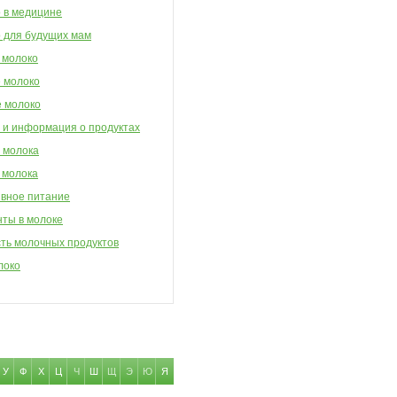
 в медицине
 для будущих мам
 молоко
 молоко
 молоко
 и информация о продуктах
 молока
 молока
вное питание
ты в молоке
ть молочных продуктов
локо
У
Ф
Х
Ц
Ч
Ш
Щ
Э
Ю
Я