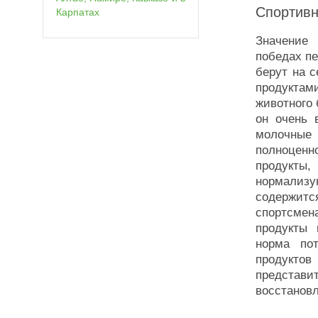
Спортивн
Карпатах
Значение 
победах п
берут на с
продуктам
животного 
он очень 
молочные 
полноценн
продукты
нормализ
содержитс
спортсме
продукты 
норма по
продукто
представи
восстанов