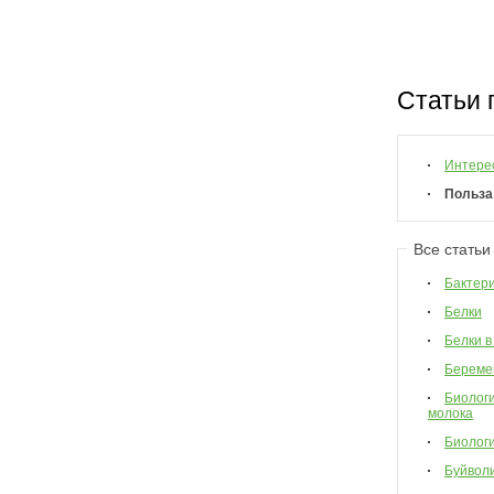
Статьи 
Интере
Польза
Все статьи
Бактер
Белки
Белки в
Береме
Биологи
молока
Биологи
Буйвол