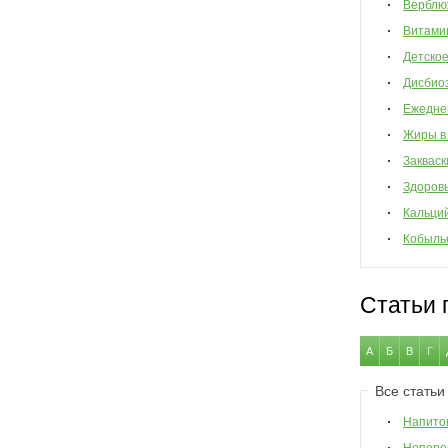
Верблю
Витами
Детско
Дисбио
Ежедне
Жиры в
Закваск
Здоров
Кальци
Кобыль
Статьи 
А
Б
В
Г
Все статьи
Напиток