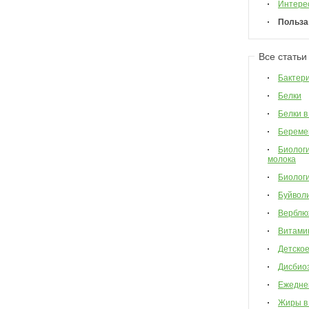
Интере
Польза
Все статьи
Бактер
Белки
Белки в
Береме
Биологи
молока
Биологи
Буйвол
Верблю
Витами
Детско
Дисбио
Ежедне
Жиры в