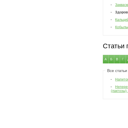
Закваск
Здоров
Кальци
Кобыль
Статьи 
А
Б
В
Г
Все статьи
Напиток
Непере
(лактозы),