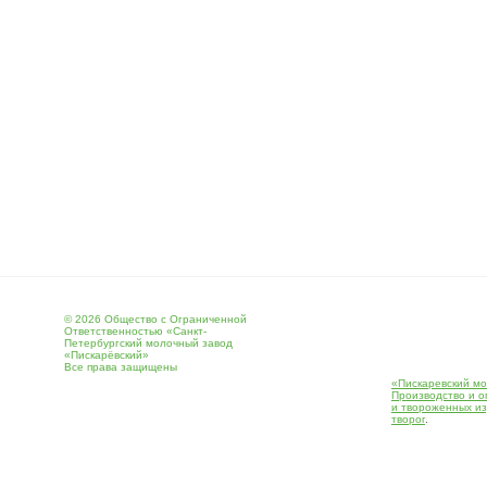
© 2026 Общество с Ограниченной
Ответственностью «Санкт-
Петербургский молочный завод
«Пискарёвский»
Все права защищены
«Пискаревский мо
Производство и о
и твороженных и
творог
.