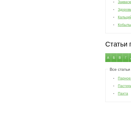
Закваск
Здоров
Кальци
Кобыль
Статьи 
А
Б
В
Г
Все статьи
Парное
Пастер
Пахта