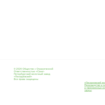
© 2026 Общество с Ограниченной
Ответственностью «Санкт-
Петербургский молочный завод
«Пискарёвский»
Все права защищены
«Пискаревский мо
Производство и о
и твороженных и
творог
.