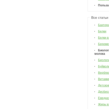
Польза
Все статьи
Бактер
Белки
Белки в
Береме
Биолог
молока
Биологи
Буйвол
Верблю
Витами
Детско
Дисбио
Ежедне
Жиры в