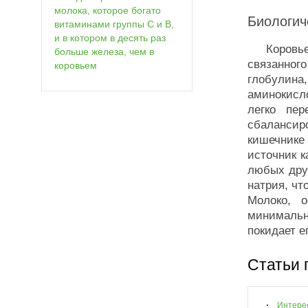
молока, которое богато
Биологич
витаминами группы С и В,
и в котором в десять раз
Коровье м
больше железа, чем в
связанног
коровьем
глобулин
аминокисл
легко пер
сбалансир
кишечнике
источник к
любых друг
натрия, чт
Молоко, 
минимальн
покидает ег
Статьи 
Интере