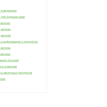
о
 в медицине
 для будущих мам
 молоко
 молоко
 молоко
 и информация о продуктах
 молока
 молока
вное питание
ты в молоке
ть молочных продуктов
локо