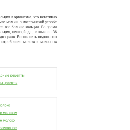
ьция в организме, что негативно
, что малыш в материнской утробе
тся все больше кальция. Во время
льция; цинка, йода, витаминов В6
 два раза. Восполнить недостаток
употребление молока и молочных
арные рецепты
ы красоты
молоко
е молоком
е молоко
сливочное