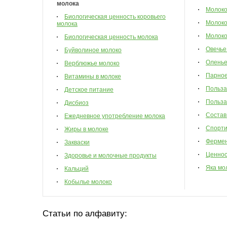
молока
Молок
Биологическая ценность коровьего
Молоко
молока
Молоко
Биологическая ценность молока
Овечье
Буйволиное молоко
Оленье
Верблюжье молоко
Парное
Витамины в молоке
Польза
Детское питание
Польза
Дисбиоз
Состав
Ежедневное употребление молока
Спорти
Жиры в молоке
Фермен
Закваски
Ценнос
Здоровье и молочные продукты
Яка мо
Кальций
Кобылье молоко
Статьи по алфавиту: