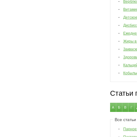
Верблю
Витами
Детско
Дисбио
Ежедне
Жиры в
Закваск
Здоров
Кальци
Кобыль
Статьи 
А
Б
В
Г
Все статьи
Парное