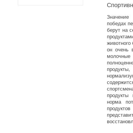
Спортивн
Значение 
победах п
берут на с
продуктам
животного 
он очень 
молочные 
полноценн
продукты
нормализ
содержитс
спортсме
продукты 
норма по
продукто
представи
восстанов