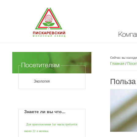
Компан
Сейчас вы находи
Главная
/
Посе
Польза
Экология
Знаете ли вы что...
Для приготовления 1кг масла требуется
около
22 л молока.