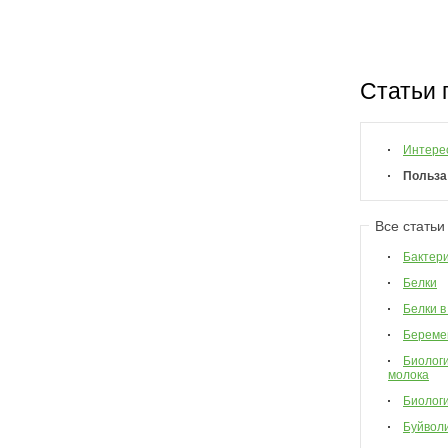
Статьи 
Интере
Польза
Все статьи
Бактер
Белки
Белки в
Береме
Биологи
молока
Биологи
Буйвол